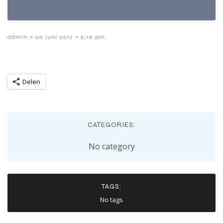
-
-
admin
20 juni 2017
2:10 pm
Delen
CATEGORIES:
No category
TAGS:
No tags