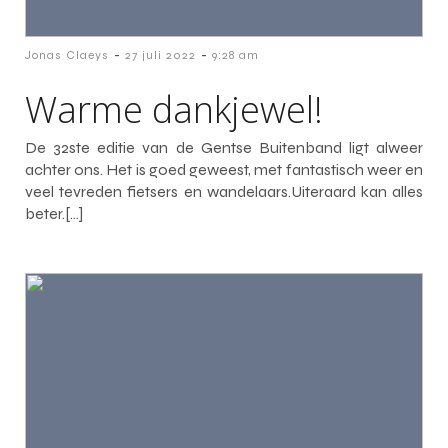
-
-
Jonas Claeys
27 juli 2022
9:28 am
Warme dankjewel!
De 32ste editie van de Gentse Buitenband ligt alweer
achter ons. Het is goed geweest, met fantastisch weer en
veel tevreden fietsers en wandelaars.Uiteraard kan alles
beter.[…]