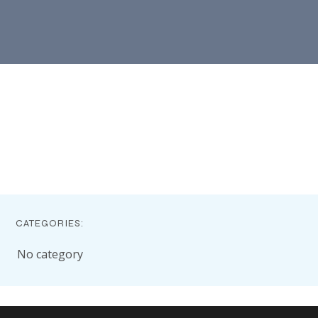
CATEGORIES:
No category