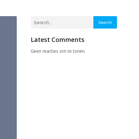
Search
Latest Comments
Geen reacties om te tonen.