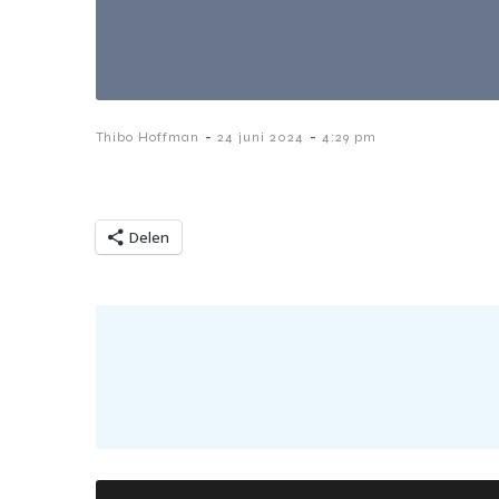
-
-
Thibo Hoffman
24 juni 2024
4:29 pm
Delen