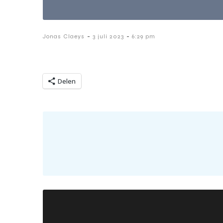
-
-
Jonas Claeys
3 juli 2023
6:29 pm
Delen